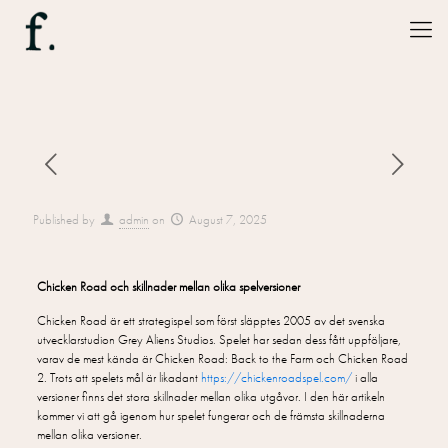
Published by
admin
on
August 7, 2025
Chicken Road och skillnader mellan olika spelversioner
Chicken Road är ett strategispel som först släpptes 2005 av det svenska
utvecklarstudion Grey Aliens Studios. Spelet har sedan dess fått uppföljare,
varav de mest kända är Chicken Road: Back to the Farm och Chicken Road
2. Trots att spelets mål är likadant
https://chickenroadspel.com/
i alla
versioner finns det stora skillnader mellan olika utgåvor. I den här artikeln
kommer vi att gå igenom hur spelet fungerar och de främsta skillnaderna
mellan olika versioner.