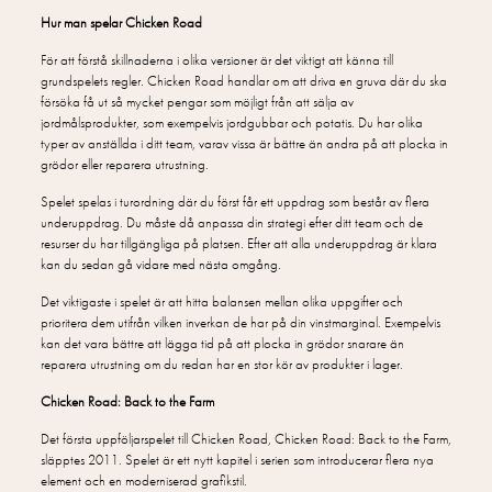
Hur man spelar Chicken Road
För att förstå skillnaderna i olika versioner är det viktigt att känna till
grundspelets regler. Chicken Road handlar om att driva en gruva där du ska
försöka få ut så mycket pengar som möjligt från att sälja av
jordmålsprodukter, som exempelvis jordgubbar och potatis. Du har olika
typer av anställda i ditt team, varav vissa är bättre än andra på att plocka in
grödor eller reparera utrustning.
Spelet spelas i turordning där du först får ett uppdrag som består av flera
underuppdrag. Du måste då anpassa din strategi efter ditt team och de
resurser du har tillgängliga på platsen. Efter att alla underuppdrag är klara
kan du sedan gå vidare med nästa omgång.
Det viktigaste i spelet är att hitta balansen mellan olika uppgifter och
prioritera dem utifrån vilken inverkan de har på din vinstmarginal. Exempelvis
kan det vara bättre att lägga tid på att plocka in grödor snarare än
reparera utrustning om du redan har en stor kör av produkter i lager.
Chicken Road: Back to the Farm
Det första uppföljarspelet till Chicken Road, Chicken Road: Back to the Farm,
släpptes 2011. Spelet är ett nytt kapitel i serien som introducerar flera nya
element och en moderniserad grafikstil.