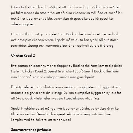
I Back to the Farm har du möjlighet att utforska och upptäcka nya områden
på fältet medan du arbetar för att nå dina ekonomiska mål. Spelet innehåller
också fler typer av anställda, varav vissa är specialiserade för specifika
arbetsuppgifter.
Ett stort skillnad mot grundspelet är att Back to the Farm har ett mer realistiskt
och detaljerat ekonomisystem. I spelet måste du ta hänsyn till olika faktorer
som väder, säsong och marknadspriser för att optimalt styra ditt företag.
Chicken Road 2
Efter nästan en decennium efter släppet av Back to the Farm kom tredje delen
i serien, Chicken Road 2. Spelet är ett direkt uppföljare till Back to the Farm
men har ändå stora förändringar jämfört med grundspelet.
Ett viktigt element som införts i denna version är möjligheten att bygga ut och
anpassa din gruva efter din strategi. Du kan exempelvis bygga en ny linje för
att öka produktiviteten eller investera i specialiserad utrustning.
Spelet innehåller också många nya typer av anställda, varav vissa är unika
till denna version. Dessutom har spelets ekonomisystem gjorts ännu mer
komplex med fler faktorer att ta hänsyn till.
Sammanfattande jämförelse