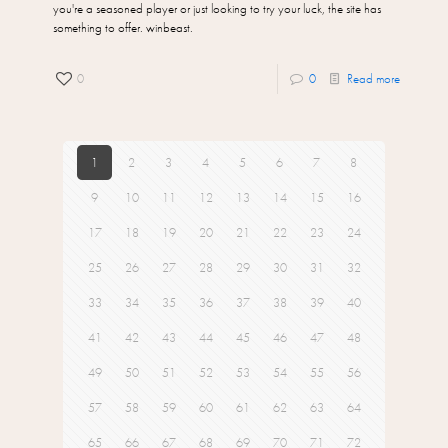
you're a seasoned player or just looking to try your luck, the site has
something to offer. winbeast.
0
0
Read more
1
2
3
4
5
6
7
8
9
10
11
12
13
14
15
16
17
18
19
20
21
22
23
24
25
26
27
28
29
30
31
32
33
34
35
36
37
38
39
40
41
42
43
44
45
46
47
48
49
50
51
52
53
54
55
56
57
58
59
60
61
62
63
64
65
66
67
68
69
70
71
72