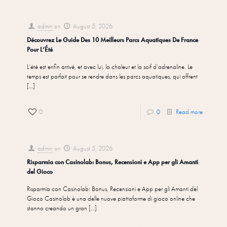
admin
on
August 5, 2026
Découvrez Le Guide Des 10 Meilleurs Parcs Aquatiques De France
Pour L’Été
L’été est enfin arrivé, et avec lui, la chaleur et la soif d’adrenaline. Le
temps est parfait pour se rendre dans les parcs aquatiques, qui offrent
[…]
0
0
Read more
admin
on
August 5, 2026
Risparmia con Casinolab: Bonus, Recensioni e App per gli Amanti
del Gioco
Risparmia con Casinolab: Bonus, Recensioni e App per gli Amanti del
Gioco Casinolab è una delle nuove piattaforme di gioco online che
stanno creando un gran
[…]