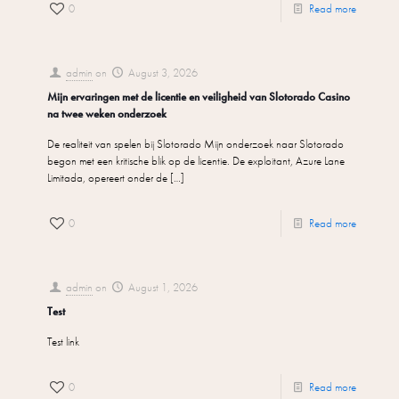
0
Read more
admin
on
August 3, 2026
Mijn ervaringen met de licentie en veiligheid van Slotorado Casino
na twee weken onderzoek
De realiteit van spelen bij Slotorado Mijn onderzoek naar Slotorado
begon met een kritische blik op de licentie. De exploitant, Azure Lane
Limitada, opereert onder de
[…]
0
Read more
admin
on
August 1, 2026
Test
Test link
0
Read more