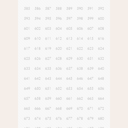
585
586
587
588
589
590
591
592
593
594
595
596
597
598
599
600
601
602
603
604
605
606
607
608
609
610
611
612
613
614
615
616
617
618
619
620
621
622
623
624
625
626
627
628
629
630
631
632
633
634
635
636
637
638
639
640
641
642
643
644
645
646
647
648
649
650
651
652
653
654
655
656
657
658
659
660
661
662
663
664
665
666
667
668
669
670
671
672
673
674
675
676
677
678
679
680