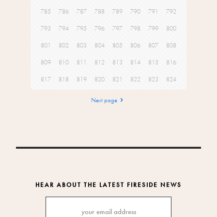
785
786
787
788
789
790
791
792
793
794
795
796
797
798
799
800
801
802
803
804
805
806
807
808
809
810
811
812
813
814
815
816
817
818
819
820
821
822
823
824
Next page
HEAR ABOUT THE LATEST FIRESIDE NEWS