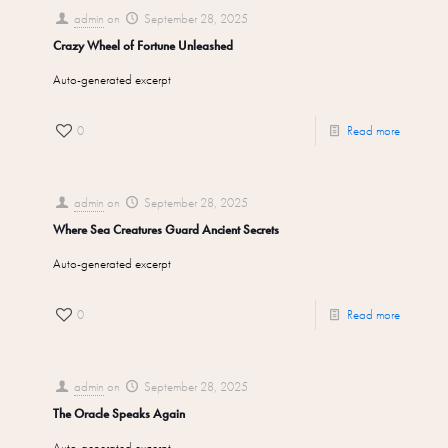
admin
on
September 28, 2025
Crazy Wheel of Fortune Unleashed
Auto-generated excerpt
0
Read more
admin
on
September 28, 2025
Where Sea Creatures Guard Ancient Secrets
Auto-generated excerpt
0
Read more
admin
on
September 28, 2025
The Oracle Speaks Again
Auto-generated excerpt