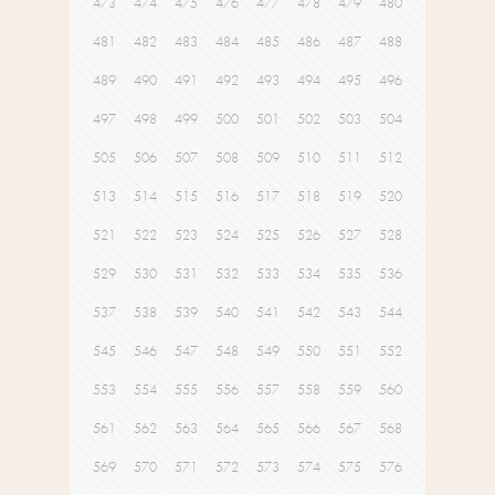
473
474
475
476
477
478
479
480
481
482
483
484
485
486
487
488
489
490
491
492
493
494
495
496
497
498
499
500
501
502
503
504
505
506
507
508
509
510
511
512
513
514
515
516
517
518
519
520
521
522
523
524
525
526
527
528
529
530
531
532
533
534
535
536
537
538
539
540
541
542
543
544
545
546
547
548
549
550
551
552
553
554
555
556
557
558
559
560
561
562
563
564
565
566
567
568
569
570
571
572
573
574
575
576