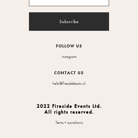
FOLLOW US
instagram
CONTACT US
hello@firesidefeasts.uk
2022 Fireside Events Ltd.
All rights reserved.
Terms + conditions