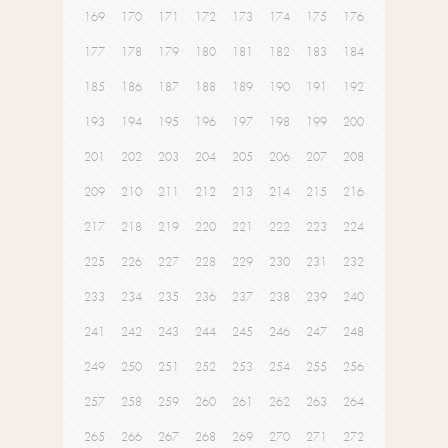
169
170
171
172
173
174
175
176
177
178
179
180
181
182
183
184
185
186
187
188
189
190
191
192
193
194
195
196
197
198
199
200
201
202
203
204
205
206
207
208
209
210
211
212
213
214
215
216
217
218
219
220
221
222
223
224
225
226
227
228
229
230
231
232
233
234
235
236
237
238
239
240
241
242
243
244
245
246
247
248
249
250
251
252
253
254
255
256
257
258
259
260
261
262
263
264
265
266
267
268
269
270
271
272