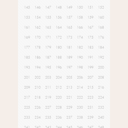
145
146
147
148
149
150
151
152
153
154
155
156
157
158
159
160
161
162
163
164
165
166
167
168
169
170
171
172
173
174
175
176
177
178
179
180
181
182
183
184
185
186
187
188
189
190
191
192
193
194
195
196
197
198
199
200
201
202
203
204
205
206
207
208
209
210
211
212
213
214
215
216
217
218
219
220
221
222
223
224
225
226
227
228
229
230
231
232
233
234
235
236
237
238
239
240
241
242
243
244
245
246
247
248