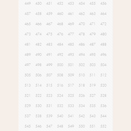
449
450
451
452
453
454
455
456
457
458
459
460
461
462
463
464
465
466
467
468
469
470
471
472
473
474
475
476
477
478
479
480
481
482
483
484
485
486
487
488
489
490
491
492
493
494
495
496
497
498
499
500
501
502
503
504
505
506
507
508
509
510
511
512
513
514
515
516
517
518
519
520
521
522
523
524
525
526
527
528
529
530
531
532
533
534
535
536
537
538
539
540
541
542
543
544
545
546
547
548
549
550
551
552