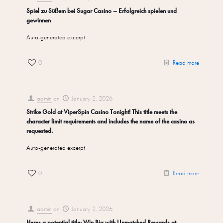
Spiel zu Süßem bei Sugar Casino – Erfolgreich spielen und
gewinnen
Auto-generated excerpt
0
Read more
admin
on
January 2, 2026
Strike Gold at ViperSpin Casino Tonight! This title meets the
character limit requirements and includes the name of the casino as
requested.
Auto-generated excerpt
0
Read more
admin
on
January 2, 2026
Heres a potential title: Win Big with Unmatched Rewards at