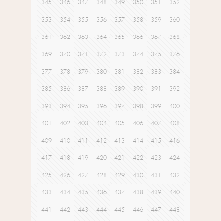
345
346
347
348
349
350
351
352
353
354
355
356
357
358
359
360
361
362
363
364
365
366
367
368
369
370
371
372
373
374
375
376
377
378
379
380
381
382
383
384
385
386
387
388
389
390
391
392
393
394
395
396
397
398
399
400
401
402
403
404
405
406
407
408
409
410
411
412
413
414
415
416
417
418
419
420
421
422
423
424
425
426
427
428
429
430
431
432
433
434
435
436
437
438
439
440
441
442
443
444
445
446
447
448