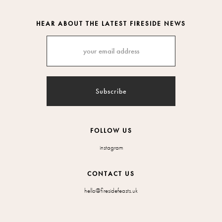
HEAR ABOUT THE LATEST FIRESIDE NEWS
FOLLOW US
instagram
CONTACT US
hello@firesidefeasts.uk