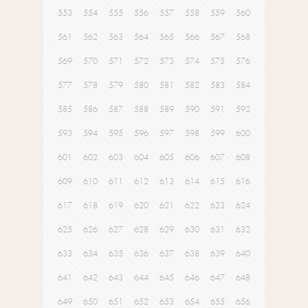
553
554
555
556
557
558
559
560
561
562
563
564
565
566
567
568
569
570
571
572
573
574
575
576
577
578
579
580
581
582
583
584
585
586
587
588
589
590
591
592
593
594
595
596
597
598
599
600
601
602
603
604
605
606
607
608
609
610
611
612
613
614
615
616
617
618
619
620
621
622
623
624
625
626
627
628
629
630
631
632
633
634
635
636
637
638
639
640
641
642
643
644
645
646
647
648
649
650
651
652
653
654
655
656