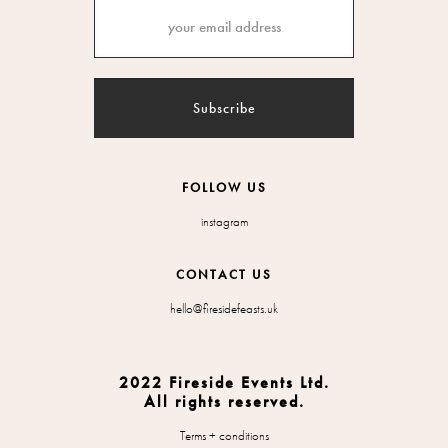
FOLLOW US
instagram
CONTACT US
hello@firesidefeasts.uk
2022 Fireside Events Ltd.
All rights reserved.
Terms + conditions