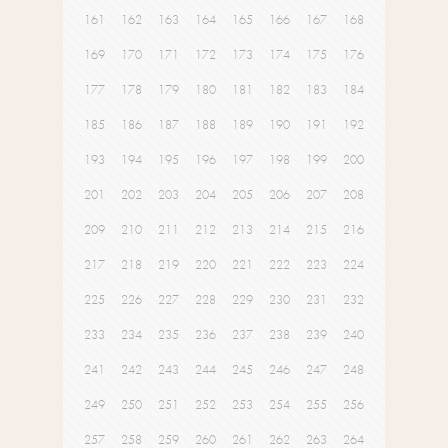
161
162
163
164
165
166
167
168
169
170
171
172
173
174
175
176
177
178
179
180
181
182
183
184
185
186
187
188
189
190
191
192
193
194
195
196
197
198
199
200
201
202
203
204
205
206
207
208
209
210
211
212
213
214
215
216
217
218
219
220
221
222
223
224
225
226
227
228
229
230
231
232
233
234
235
236
237
238
239
240
241
242
243
244
245
246
247
248
249
250
251
252
253
254
255
256
257
258
259
260
261
262
263
264