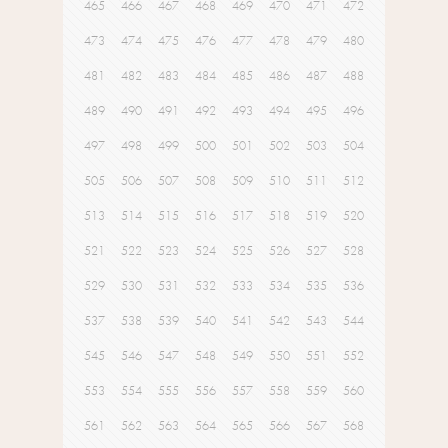
465
466
467
468
469
470
471
472
473
474
475
476
477
478
479
480
481
482
483
484
485
486
487
488
489
490
491
492
493
494
495
496
497
498
499
500
501
502
503
504
505
506
507
508
509
510
511
512
513
514
515
516
517
518
519
520
521
522
523
524
525
526
527
528
529
530
531
532
533
534
535
536
537
538
539
540
541
542
543
544
545
546
547
548
549
550
551
552
553
554
555
556
557
558
559
560
561
562
563
564
565
566
567
568