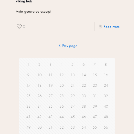
viking luck
Auto-generated excerpt
0
Read more
Prev page
1
2
3
4
5
6
7
8
9
10
11
12
13
14
15
16
17
18
19
20
21
22
23
24
25
26
27
28
29
30
31
32
33
34
35
36
37
38
39
40
41
42
43
44
45
46
47
48
49
50
51
52
53
54
55
56