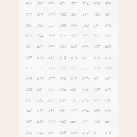
569
570
571
572
573
574
575
576
577
578
579
580
581
582
583
584
585
586
587
588
589
590
591
592
593
594
595
596
597
598
599
600
601
602
603
604
605
606
607
608
609
610
611
612
613
614
615
616
617
618
619
620
621
622
623
624
625
626
627
628
629
630
631
632
633
634
635
636
637
638
639
640
641
642
643
644
645
646
647
648
649
650
651
652
653
654
655
656
657
658
659
660
661
662
663
664
665
666
667
668
669
670
671
672