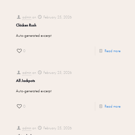
admin
on
February 25, 2026
Chicken Rush
Auto-generated excerpt
0
Read more
admin
on
February 25, 2026
All Jackpots
Auto-generated excerpt
0
Read more
admin
on
February 25, 2026