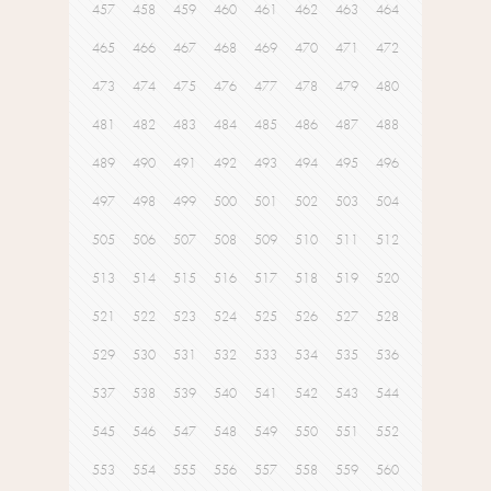
457
458
459
460
461
462
463
464
465
466
467
468
469
470
471
472
473
474
475
476
477
478
479
480
481
482
483
484
485
486
487
488
489
490
491
492
493
494
495
496
497
498
499
500
501
502
503
504
505
506
507
508
509
510
511
512
513
514
515
516
517
518
519
520
521
522
523
524
525
526
527
528
529
530
531
532
533
534
535
536
537
538
539
540
541
542
543
544
545
546
547
548
549
550
551
552
553
554
555
556
557
558
559
560