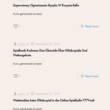
Zapewniamy Ograniczenia Ryzyka W Kasynie Bello
Auto-generated excerpt
0
Read more
admin
on
December 22, 2025
Spielbank Kudamm: Eine Übersicht Über Glücksspiele Und
Wettangebote
Auto-generated excerpt
0
Read more
admin
on
December 22, 2025
Wetteinsätze beim Glücksspiel in der Online-Spielhalle 777Vault
Auto-generated excerpt