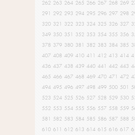
262
263
264
265
266
267
268
269
2
291
292
293
294
295
296
297
298
2
320
321
322
323
324
325
326
327
3
349
350
351
352
353
354
355
356
3
378
379
380
381
382
383
384
385
3
407
408
409
410
411
412
413
414
4
436
437
438
439
440
441
442
443
4
465
466
467
468
469
470
471
472
4
494
495
496
497
498
499
500
501
5
523
524
525
526
527
528
529
530
5
552
553
554
555
556
557
558
559
5
581
582
583
584
585
586
587
588
5
610
611
612
613
614
615
616
617
6