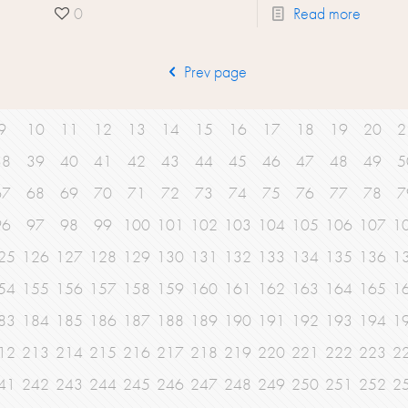
0
Read more
Prev page
9
10
11
12
13
14
15
16
17
18
19
20
2
38
39
40
41
42
43
44
45
46
47
48
49
5
67
68
69
70
71
72
73
74
75
76
77
78
7
96
97
98
99
100
101
102
103
104
105
106
107
1
25
126
127
128
129
130
131
132
133
134
135
136
1
54
155
156
157
158
159
160
161
162
163
164
165
1
83
184
185
186
187
188
189
190
191
192
193
194
1
12
213
214
215
216
217
218
219
220
221
222
223
2
41
242
243
244
245
246
247
248
249
250
251
252
2