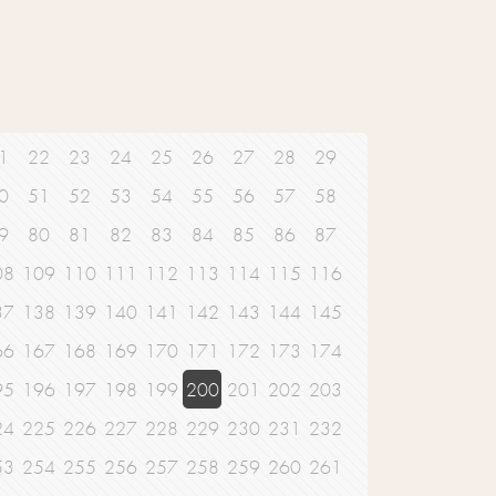
1
22
23
24
25
26
27
28
29
0
51
52
53
54
55
56
57
58
9
80
81
82
83
84
85
86
87
08
109
110
111
112
113
114
115
116
37
138
139
140
141
142
143
144
145
66
167
168
169
170
171
172
173
174
95
196
197
198
199
200
201
202
203
24
225
226
227
228
229
230
231
232
53
254
255
256
257
258
259
260
261