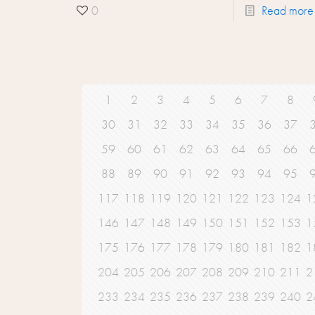
0
Read more
1
2
3
4
5
6
7
8
30
31
32
33
34
35
36
37
59
60
61
62
63
64
65
66
88
89
90
91
92
93
94
95
117
118
119
120
121
122
123
124
1
146
147
148
149
150
151
152
153
1
175
176
177
178
179
180
181
182
1
204
205
206
207
208
209
210
211
2
233
234
235
236
237
238
239
240
2