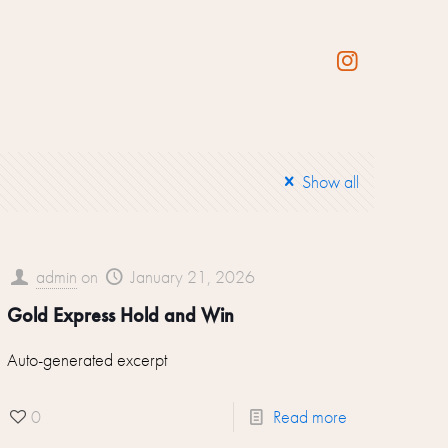
Show all
admin
on
January 21, 2026
Gold Express Hold and Win
Auto-generated excerpt
0
Read more