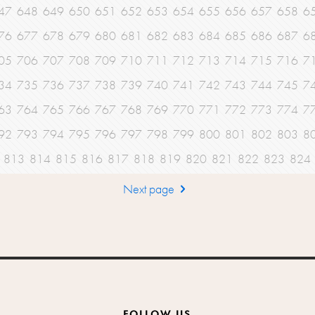
47
648
649
650
651
652
653
654
655
656
657
658
6
76
677
678
679
680
681
682
683
684
685
686
687
6
05
706
707
708
709
710
711
712
713
714
715
716
7
34
735
736
737
738
739
740
741
742
743
744
745
7
63
764
765
766
767
768
769
770
771
772
773
774
7
92
793
794
795
796
797
798
799
800
801
802
803
8
813
814
815
816
817
818
819
820
821
822
823
824
Next page
FOLLOW US