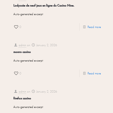
Lodyssée de neuf jeux en ligne du Casino Nine.
Auto-generated excerpt
0
Read more
admin
on
January 2, 2026
monro casino
Auto-generated excerpt
0
Read more
admin
on
January 2, 2026
firefox casino
Auto-generated excerpt