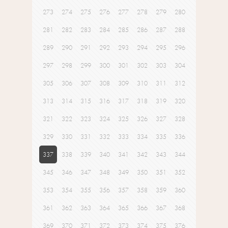
273
274
275
276
277
278
279
280
281
282
283
284
285
286
287
288
289
290
291
292
293
294
295
296
297
298
299
300
301
302
303
304
305
306
307
308
309
310
311
312
313
314
315
316
317
318
319
320
321
322
323
324
325
326
327
328
329
330
331
332
333
334
335
336
337
338
339
340
341
342
343
344
345
346
347
348
349
350
351
352
353
354
355
356
357
358
359
360
361
362
363
364
365
366
367
368
369
370
371
372
373
374
375
376