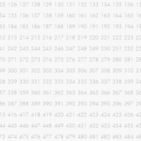
25
126
127
128
129
130
131
132
133
134
135
136
1
54
155
156
157
158
159
160
161
162
163
164
165
1
83
184
185
186
187
188
189
190
191
192
193
194
1
12
213
214
215
216
217
218
219
220
221
222
223
2
41
242
243
244
245
246
247
248
249
250
251
252
2
70
271
272
273
274
275
276
277
278
279
280
281
2
99
300
301
302
303
304
305
306
307
308
309
310
3
28
329
330
331
332
333
334
335
336
337
338
339
3
57
358
359
360
361
362
363
364
365
366
367
368
3
86
387
388
389
390
391
392
393
394
395
396
397
3
15
416
417
418
419
420
421
422
423
424
425
426
4
44
445
446
447
448
449
450
451
452
453
454
455
4
73
474
475
476
477
478
479
480
481
482
483
484
4