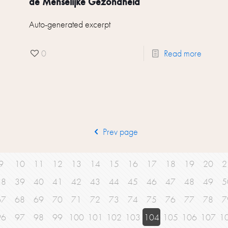
de Menselijke Gezondheid
Auto-generated excerpt
0
Read more
Prev page
9
10
11
12
13
14
15
16
17
18
19
20
2
38
39
40
41
42
43
44
45
46
47
48
49
5
67
68
69
70
71
72
73
74
75
76
77
78
7
96
97
98
99
100
101
102
103
104
105
106
107
1