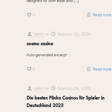
designed for both ease and
[…]
0
Read more
admin
on
February 26, 2026
cosmo casino
Auto-generated excerpt
0
Read more
admin
on
February 26, 2026
Die besten Plinko Casinos für Spieler in
Deutschland 2023