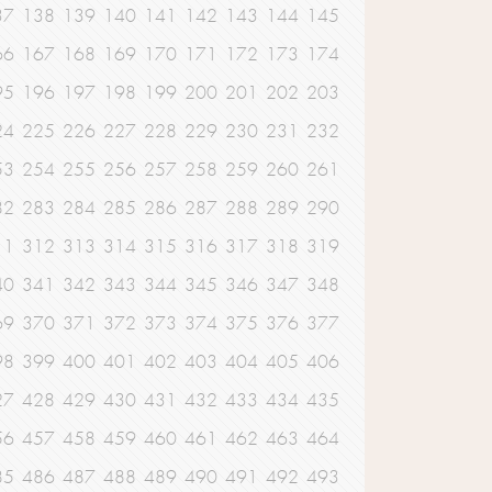
37
138
139
140
141
142
143
144
145
66
167
168
169
170
171
172
173
174
95
196
197
198
199
200
201
202
203
24
225
226
227
228
229
230
231
232
53
254
255
256
257
258
259
260
261
82
283
284
285
286
287
288
289
290
11
312
313
314
315
316
317
318
319
40
341
342
343
344
345
346
347
348
69
370
371
372
373
374
375
376
377
98
399
400
401
402
403
404
405
406
27
428
429
430
431
432
433
434
435
56
457
458
459
460
461
462
463
464
85
486
487
488
489
490
491
492
493