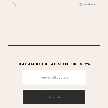
0
Read more
HEAR ABOUT THE LATEST FIRESIDE NEWS