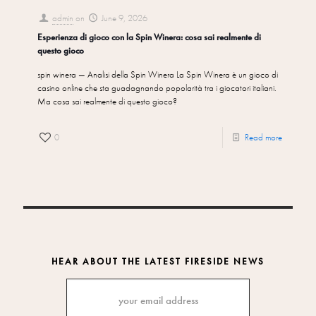
admin
on
June 9, 2026
Esperienza di gioco con la Spin Winera: cosa sai realmente di
questo gioco
spin winera — Analisi della Spin Winera La Spin Winera è un gioco di
casino online che sta guadagnando popolarità tra i giocatori italiani.
Ma cosa sai realmente di questo gioco?
0
Read more
HEAR ABOUT THE LATEST FIRESIDE NEWS