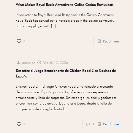
What Makes Royal Reels Attractive to Online Casino Enthusiasts
Introduction to Royal Reels and Its Appeal in the Casino Community
Royal Reels has carved out a notable place in the casino community,
captivating players with
[…]
0
Read more
admin
on
March 13, 2026
Descubre el Juego Emocionante de Chicken Road 2 en Casinos de
España
chicken road 2 — El juego Chicken Road 2 ha tomado el mercado
de los casinos en España por asalto, ofreciendo una experiencia
emocionante y llena de sorpresas. Sin embargo, muchos jugadores se
encuentran con problemas al jugar a este juego, desde la falta de
comprensión de las reglas hasta la...
0
0
Read more