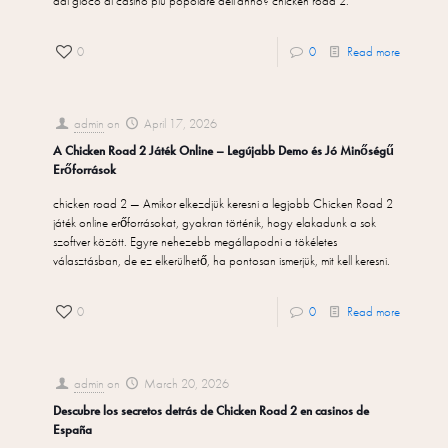
dal gioco di casino più popolare dell'anno? chicken road 2.
0
0
Read more
admin
on
April 17, 2026
A Chicken Road 2 Játék Online – Legújabb Demo és Jó Minőségű
Erőforrások
chicken road 2 — Amikor elkezdjük keresni a legjobb Chicken Road 2
játék online erőforrásokat, gyakran történik, hogy elakadunk a sok
szoftver között. Egyre nehezebb megállapodni a tökéletes
választásban, de ez elkerülhető, ha pontosan ismerjük, mit kell keresni.
0
0
Read more
admin
on
March 20, 2026
Descubre los secretos detrás de Chicken Road 2 en casinos de
España