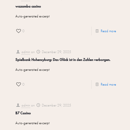
wazamba casino
Auto-generated excerpt
0
Read more
admin
on
December 29, 2025
Spielbank Hohensyburg: Das Glück ist in den Zahlen verborgen.
Auto-generated excerpt
0
Read more
admin
on
December 29, 2025
B7 Casino
Auto-generated excerpt