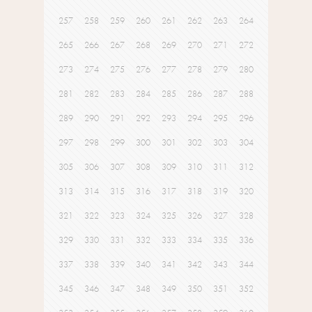
257
258
259
260
261
262
263
264
265
266
267
268
269
270
271
272
273
274
275
276
277
278
279
280
281
282
283
284
285
286
287
288
289
290
291
292
293
294
295
296
297
298
299
300
301
302
303
304
305
306
307
308
309
310
311
312
313
314
315
316
317
318
319
320
321
322
323
324
325
326
327
328
329
330
331
332
333
334
335
336
337
338
339
340
341
342
343
344
345
346
347
348
349
350
351
352