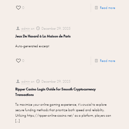
0
Read more
admin
on
December 29, 2025
Jeux De Hasard à La Maison de Paris
Auto-generated excerpt
0
Read more
admin
on
December 29, 2025
Ripper Casino Login Guide for Smooth Cryptocurrency
Transactions
To maximize your online gaming experience, it’s crucial to explore
secure funding methods that prioritize both speed and reliability.
Utilizing https://ripper-online-casino.net/ as a platform, players can
[…]