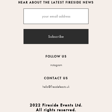
HEAR ABOUT THE LATEST FIRESIDE NEWS
FOLLOW US
instagram
CONTACT US
hello@firesidefeasts.uk
2022 Fireside Events Ltd.
All rights reserved.