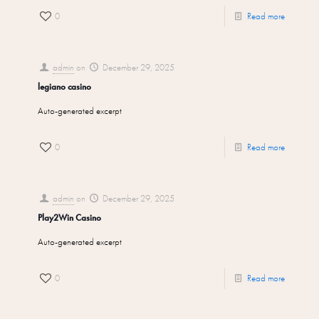
0
Read more
admin
on
December 29, 2025
legiano casino
Auto-generated excerpt
0
Read more
admin
on
December 29, 2025
Play2Win Casino
Auto-generated excerpt
0
Read more