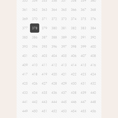
353
354
355
356
357
358
359
360
361
362
363
364
365
366
367
368
369
370
371
372
373
374
375
376
377
378
379
380
381
382
383
384
385
386
387
388
389
390
391
392
393
394
395
396
397
398
399
400
401
402
403
404
405
406
407
408
409
410
411
412
413
414
415
416
417
418
419
420
421
422
423
424
425
426
427
428
429
430
431
432
433
434
435
436
437
438
439
440
441
442
443
444
445
446
447
448
449
450
451
452
453
454
455
456