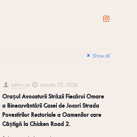
Show all
admin
on
January 22, 2026
Orașul Avocaturii Străzii Fiecărui Omare
a Binecuvântării Casei de Jocuri Strada
Povestirilor Rectoriale a Oamenilor care
Câștigă la Chicken Road 2.