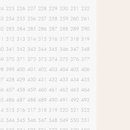
24
225
226
227
228
229
230
231
232
53
254
255
256
257
258
259
260
261
82
283
284
285
286
287
288
289
290
11
312
313
314
315
316
317
318
319
40
341
342
343
344
345
346
347
348
69
370
371
372
373
374
375
376
377
98
399
400
401
402
403
404
405
406
27
428
429
430
431
432
433
434
435
56
457
458
459
460
461
462
463
464
85
486
487
488
489
490
491
492
493
14
515
516
517
518
519
520
521
522
43
544
545
546
547
548
549
550
551