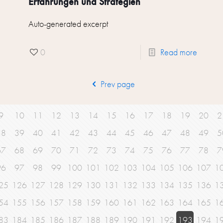
Erfahrungen und Strategien
Auto-generated excerpt
0
Read more
Prev page
9
10
11
12
13
14
15
16
17
18
19
20
2
38
39
40
41
42
43
44
45
46
47
48
49
5
67
68
69
70
71
72
73
74
75
76
77
78
7
96
97
98
99
100
101
102
103
104
105
106
107
1
25
126
127
128
129
130
131
132
133
134
135
136
1
54
155
156
157
158
159
160
161
162
163
164
165
1
83
184
185
186
187
188
189
190
191
192
193
194
1