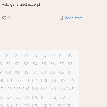
Auto-generated excerpt
0
Read more
1
22
23
24
25
26
27
28
29
0
51
52
53
54
55
56
57
58
9
80
81
82
83
84
85
86
87
08
109
110
111
112
113
114
115
116
37
138
139
140
141
142
143
144
145
66
167
168
169
170
171
172
173
174
95
196
197
198
199
200
201
202
203