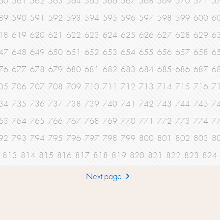
60
561
562
563
564
565
566
567
568
569
570
571
5
89
590
591
592
593
594
595
596
597
598
599
600
6
18
619
620
621
622
623
624
625
626
627
628
629
6
47
648
649
650
651
652
653
654
655
656
657
658
6
76
677
678
679
680
681
682
683
684
685
686
687
6
05
706
707
708
709
710
711
712
713
714
715
716
7
34
735
736
737
738
739
740
741
742
743
744
745
7
63
764
765
766
767
768
769
770
771
772
773
774
7
92
793
794
795
796
797
798
799
800
801
802
803
8
813
814
815
816
817
818
819
820
821
822
823
824
Next page