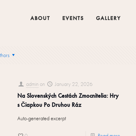
ABOUT
EVENTS
GALLERY
thors
admin
on
January 22, 2026
Na Slovenských Cestách Zmocnitelia: Hry
s Čiapkou Po Druhou Ráz
Auto-generated excerpt
0
Read more