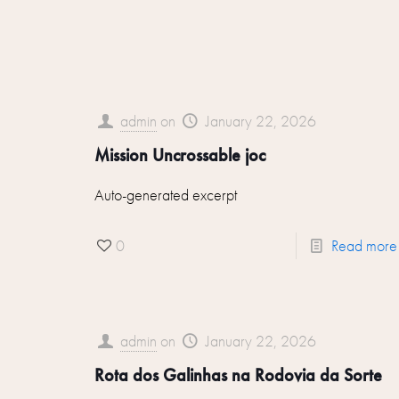
admin
on
January 22, 2026
Mission Uncrossable joc
Auto-generated excerpt
0
Read more
admin
on
January 22, 2026
Rota dos Galinhas na Rodovia da Sorte