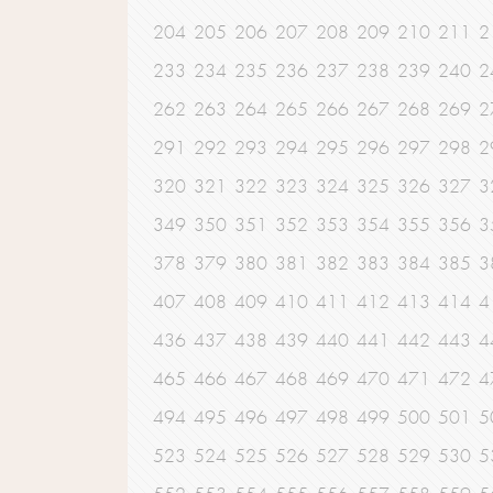
204
205
206
207
208
209
210
211
2
233
234
235
236
237
238
239
240
2
262
263
264
265
266
267
268
269
2
291
292
293
294
295
296
297
298
2
320
321
322
323
324
325
326
327
3
349
350
351
352
353
354
355
356
3
378
379
380
381
382
383
384
385
3
407
408
409
410
411
412
413
414
4
436
437
438
439
440
441
442
443
4
465
466
467
468
469
470
471
472
4
494
495
496
497
498
499
500
501
5
523
524
525
526
527
528
529
530
5