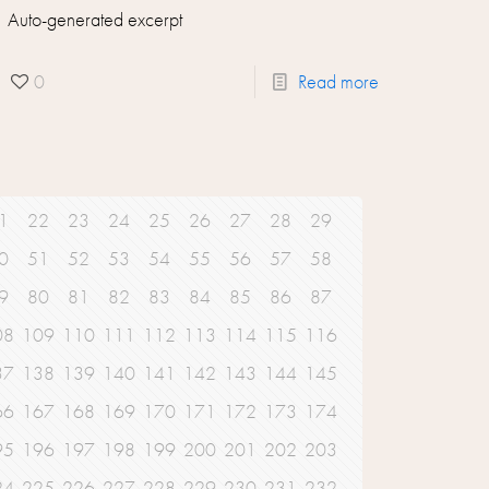
Auto-generated excerpt
0
Read more
1
22
23
24
25
26
27
28
29
0
51
52
53
54
55
56
57
58
9
80
81
82
83
84
85
86
87
08
109
110
111
112
113
114
115
116
37
138
139
140
141
142
143
144
145
66
167
168
169
170
171
172
173
174
95
196
197
198
199
200
201
202
203
24
225
226
227
228
229
230
231
232