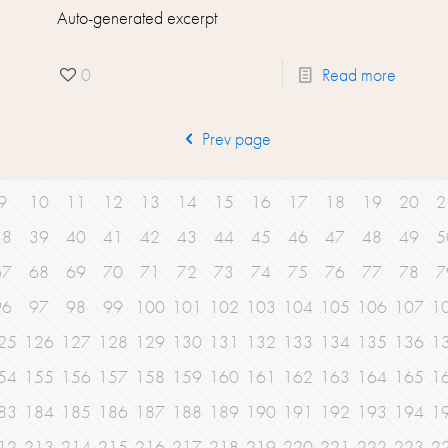
Auto-generated excerpt
0
Read more
Prev page
9
10
11
12
13
14
15
16
17
18
19
20
2
38
39
40
41
42
43
44
45
46
47
48
49
5
67
68
69
70
71
72
73
74
75
76
77
78
7
96
97
98
99
100
101
102
103
104
105
106
107
1
25
126
127
128
129
130
131
132
133
134
135
136
1
54
155
156
157
158
159
160
161
162
163
164
165
1
83
184
185
186
187
188
189
190
191
192
193
194
1
12
213
214
215
216
217
218
219
220
221
222
223
2