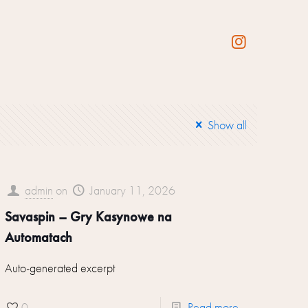
Show all
admin
on
January 11, 2026
Savaspin – Gry Kasynowe na
Automatach
Auto-generated excerpt
0
Read more