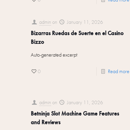
admin
on
January 11, 2026
Bizarras Ruedas de Suerte en el Casino
Bizzo
Auto-generated excerpt
0
Read more
admin
on
January 11, 2026
Betninja Slot Machine Game Features
and Reviews