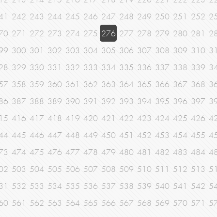
41
242
243
244
245
246
247
248
249
250
251
252
2
70
271
272
273
274
275
276
277
278
279
280
281
2
99
300
301
302
303
304
305
306
307
308
309
310
3
28
329
330
331
332
333
334
335
336
337
338
339
3
57
358
359
360
361
362
363
364
365
366
367
368
3
86
387
388
389
390
391
392
393
394
395
396
397
3
15
416
417
418
419
420
421
422
423
424
425
426
4
44
445
446
447
448
449
450
451
452
453
454
455
4
73
474
475
476
477
478
479
480
481
482
483
484
4
02
503
504
505
506
507
508
509
510
511
512
513
5
31
532
533
534
535
536
537
538
539
540
541
542
5
60
561
562
563
564
565
566
567
568
569
570
571
5