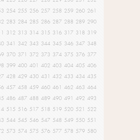
53
254
255
256
257
258
259
260
261
82
283
284
285
286
287
288
289
290
11
312
313
314
315
316
317
318
319
40
341
342
343
344
345
346
347
348
69
370
371
372
373
374
375
376
377
98
399
400
401
402
403
404
405
406
27
428
429
430
431
432
433
434
435
56
457
458
459
460
461
462
463
464
85
486
487
488
489
490
491
492
493
14
515
516
517
518
519
520
521
522
43
544
545
546
547
548
549
550
551
72
573
574
575
576
577
578
579
580