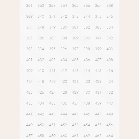
361
362
363
364
365
366
367
368
369
370
371
372
373
374
375
376
377
378
379
380
381
382
383
384
385
386
387
388
389
390
391
392
393
394
395
396
397
398
399
400
401
402
403
404
405
406
407
408
409
410
411
412
413
414
415
416
417
418
419
420
421
422
423
424
425
426
427
428
429
430
431
432
433
434
435
436
437
438
439
440
441
442
443
444
445
446
447
448
449
450
451
452
453
454
455
456
457
458
459
460
461
462
463
464