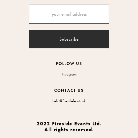
FOLLOW US
instagram
CONTACT US
hello@firesidefeasts.uk
2022 Fireside Events Ltd.
All rights reserved.