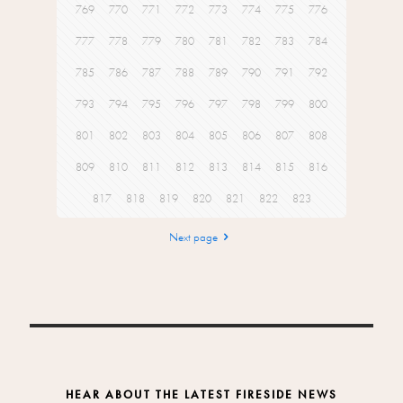
769
770
771
772
773
774
775
776
777
778
779
780
781
782
783
784
785
786
787
788
789
790
791
792
793
794
795
796
797
798
799
800
801
802
803
804
805
806
807
808
809
810
811
812
813
814
815
816
817
818
819
820
821
822
823
Next page
HEAR ABOUT THE LATEST FIRESIDE NEWS