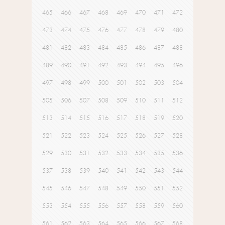
465
466
467
468
469
470
471
472
473
474
475
476
477
478
479
480
481
482
483
484
485
486
487
488
489
490
491
492
493
494
495
496
497
498
499
500
501
502
503
504
505
506
507
508
509
510
511
512
513
514
515
516
517
518
519
520
521
522
523
524
525
526
527
528
529
530
531
532
533
534
535
536
537
538
539
540
541
542
543
544
545
546
547
548
549
550
551
552
553
554
555
556
557
558
559
560
561
562
563
564
565
566
567
568