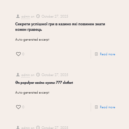
admin
on
October 27, 2025
Секрети успішної гри в казино які повинен знати
кожен гравець
Auto-generated excerpt
0
Read more
admin
on
October 27, 2025
Ən populyar casino oyunu: 777 slotları
Auto-generated excerpt
0
Read more
admin
on
October 27, 2025