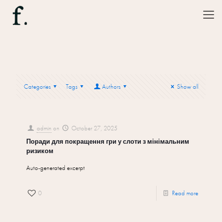
Categories
Tags
Authors
Show all
admin
on
October 27, 2025
Поради для покращення гри у слоти з мінімальним
ризиком
Auto-generated excerpt
0
Read more