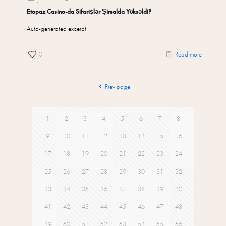
Etopaz Casino-da Sifarişlər Şimalda Yüksəldi?
Auto-generated excerpt
0
Read more
Prev page
1
2
3
4
5
6
7
8
9
10
11
12
13
14
15
16
17
18
19
20
21
22
23
24
25
26
27
28
29
30
31
32
33
34
35
36
37
38
39
40
41
42
43
44
45
46
47
48
49
50
51
52
53
54
55
56