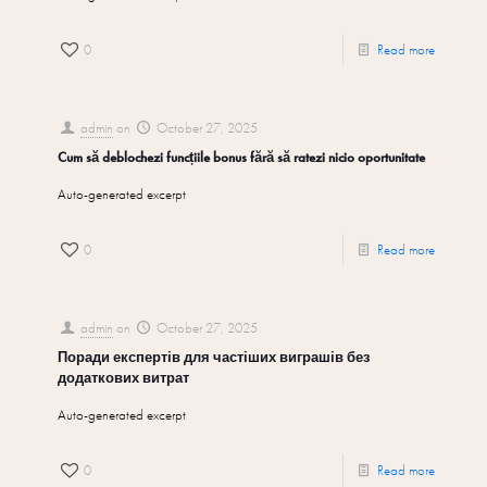
0
Read more
admin
on
October 27, 2025
Cum să deblochezi funcțiile bonus fără să ratezi nicio oportunitate
Auto-generated excerpt
0
Read more
admin
on
October 27, 2025
Поради експертів для частіших виграшів без
додаткових витрат
Auto-generated excerpt
0
Read more