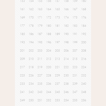
153
154
155
156
157
158
159
160
161
162
163
164
165
166
167
168
169
170
171
172
173
174
175
176
177
178
179
180
181
182
183
184
185
186
187
188
189
190
191
192
193
194
195
196
197
198
199
200
201
202
203
204
205
206
207
208
209
210
211
212
213
214
215
216
217
218
219
220
221
222
223
224
225
226
227
228
229
230
231
232
233
234
235
236
237
238
239
240
241
242
243
244
245
246
247
248
249
250
251
252
253
254
255
256