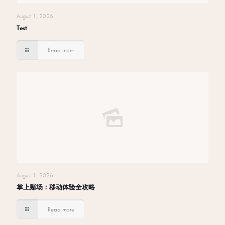
August 1, 2026
Test
Read more
August 1, 2026
掌上赌场：移动体验全攻略
Read more