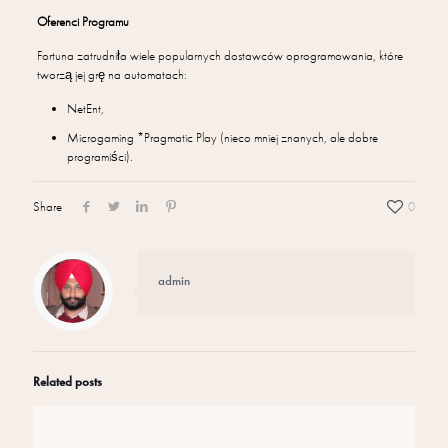
Oferenci Programu
Fortuna zatrudniła wiele popularnych dostawców oprogramowania, które
tworzą jej grę na automatach:
NetEnt,
Microgaming *Pragmatic Play (nieco mniej znanych, ale dobre
programiści).
Share
0
admin
Related posts