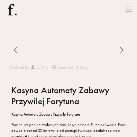
Published by
admin
on
December 14, 2025
Kasyna Automaty Zabawy
Przywilej Forytuna
Kasyna Automaty Zabawy Przywilej Forytuna
Fortuna jest jedną z czołowych marki kasyn online w Europie i świecie. Firma
powstała ponad 20 lat temu, a od początków swojej działalności stale
rozwija się i udoskonala usługi oferowane jej klientom.