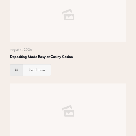
August 4, 2026
Depositing Made Easy at Casiny Casino
Read more