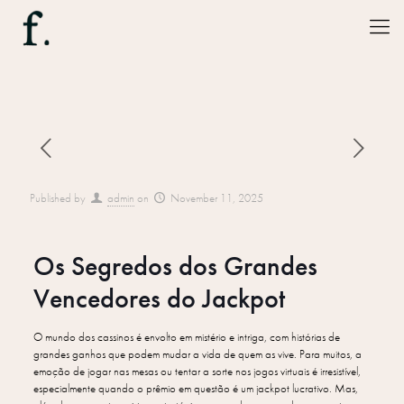
Published by
admin
on
November 11, 2025
Os Segredos dos Grandes
Vencedores do Jackpot
O mundo dos cassinos é envolto em mistério e intriga, com histórias de
grandes ganhos que podem mudar a vida de quem as vive. Para muitos, a
emoção de jogar nas mesas ou tentar a sorte nos jogos virtuais é irresistível,
especialmente quando o prêmio em questão é um jackpot lucrativo. Mas,